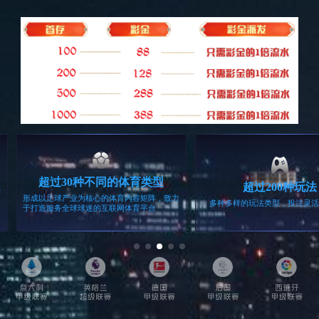
6
、本机构管理层保证不对检测人员施加任何
有可能影响检测数据和结果的正确性
和
可靠性的行
政、商业等干预。
7、
树立良好的职业行为，坚持公开、公平、
自愿的无歧视服务原则。
8、本机构保证不使用同时在两个或两个以上
检验
检测机构从业的人员，并要求本机构从事检验
检测活动的人员，不得同时在两个或两个以上检验
检测机构从业。
9、遵循法定管理机构的要求，遵守从业规
范，持续运行和不断改进本机构的管理体系，保持
和发展本机构的检测能力。
以上声明由本机构自愿作出，均为本机构真实
意思表示，请
社会各界
和公众监督
。
J9·九游会「中国」官方网站